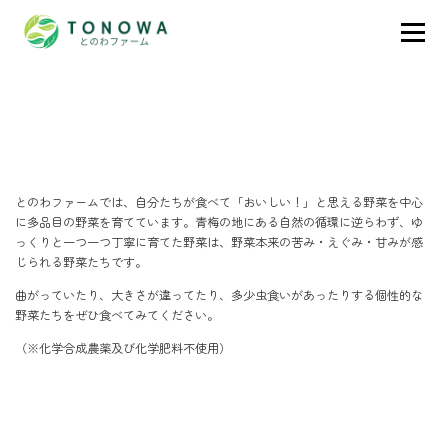
コ
ン
メニュー
テ
とのわファームについて
ン
ツ
“ありのまま”の野菜を、農園から食卓へ。
へ
ス
オンラインショップ
キ
ッ
プ
とのわファームでは、自分たちが食べて「おいしい！」と思える野菜を中心
ニュース
イベント
に多品目の野菜を育てています。青梅の地にある自然の循環に逆らわず、ゆ
っくりと一つ一つ丁寧に育てた野菜は、野菜本来の苦み・えぐみ・甘みが感
じられる野菜たちです。
アクセス
お問い合わせ
曲がっていたり、大きさが違ってたり、多少虫食いがあったりする個性的な
野菜たちをぜひ食べてみてください。
（※化学合成農薬及び化学肥料不使用）