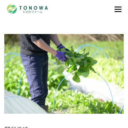
コ
ン
メニュー
テ
とのわファームについて
ン
ツ
へ
ス
オンラインショップ
キ
ッ
プ
ニュース
イベント
アクセス
お問い合わせ